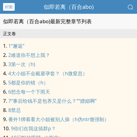
似即若离（百合abo)
封面
似即若离（百合abo)最新完整章节列表
正文卷
1“邂逅”
2难道你不想上我？
3第一次（h)
4大小姐不会戴避孕套？（h微窒息）
5都是你的错（h）
6想念每一个下雨天
7“事后给钱不是包养又是什么？”“嫖娼啊”
8禁忌
番外1绑着看大小姐被别人操（h伪ntr微强制）
9你们在我这搞群p？