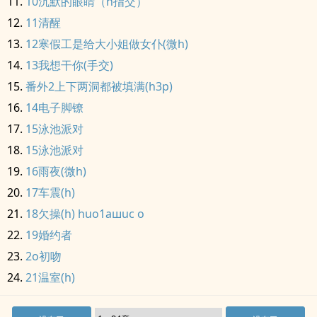
10沉默的眼睛（h指交）
11清醒
12寒假工是给大小姐做女仆(微h)
13我想干你(手交)
番外2上下两洞都被填满(h3p)
14电子脚镣
15泳池派对
15泳池派对
16雨夜(微h)
17车震(h)
18欠操(h) huo1aшuc o
19婚约者
2o初吻
21温室(h)