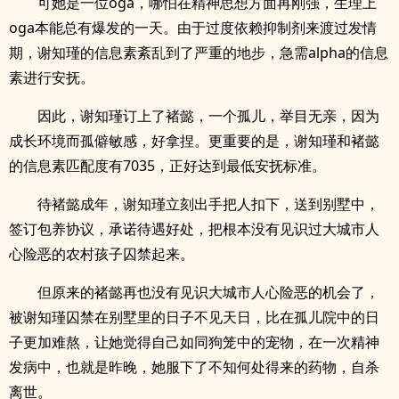
可她是一位oga，哪怕在精神思想方面再刚强，生理上
oga本能总有爆发的一天。由于过度依赖抑制剂来渡过发情
期，谢知瑾的信息素紊乱到了严重的地步，急需alpha的信息
素进行安抚。
因此，谢知瑾订上了褚懿，一个孤儿，举目无亲，因为
成长环境而孤僻敏感，好拿捏。更重要的是，谢知瑾和褚懿
的信息素匹配度有7035，正好达到最低安抚标准。
待褚懿成年，谢知瑾立刻出手把人扣下，送到别墅中，
签订包养协议，承诺待遇好处，把根本没有见识过大城市人
心险恶的农村孩子囚禁起来。
但原来的褚懿再也没有见识大城市人心险恶的机会了，
被谢知瑾囚禁在别墅里的日子不见天日，比在孤儿院中的日
子更加难熬，让她觉得自己如同狗笼中的宠物，在一次精神
发病中，也就是昨晚，她服下了不知何处得来的药物，自杀
离世。