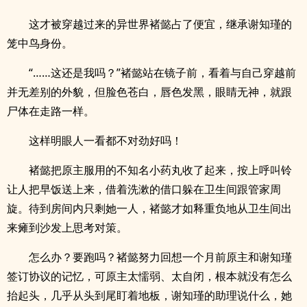
这才被穿越过来的异世界褚懿占了便宜，继承谢知瑾的
笼中鸟身份。
“……这还是我吗？”褚懿站在镜子前，看着与自己穿越前
并无差别的外貌，但脸色苍白，唇色发黑，眼睛无神，就跟
尸体在走路一样。
这样明眼人一看都不对劲好吗！
褚懿把原主服用的不知名小药丸收了起来，按上呼叫铃
让人把早饭送上来，借着洗漱的借口躲在卫生间跟管家周
旋。待到房间内只剩她一人，褚懿才如释重负地从卫生间出
来瘫到沙发上思考对策。
怎么办？要跑吗？褚懿努力回想一个月前原主和谢知瑾
签订协议的记忆，可原主太懦弱、太自闭，根本就没有怎么
抬起头，几乎从头到尾盯着地板，谢知瑾的助理说什么，她