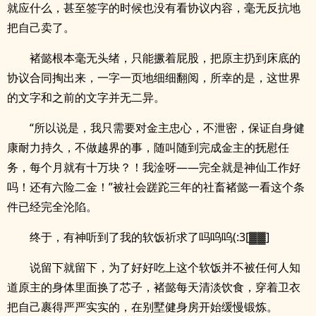
就应什么，甚至签字的时候也没有看协议内容，毫无反抗地
把自己卖了。
褚懿根本毫无头绪，只能撅着屁股，把原主扔到床底的
协议合同掏出来，一字一页地细细翻阅，所幸的是，这世界
的文字和之前的文字并无二异。
“所以说是，我只需要对金主忠心，不泄密，保证自身健
康耐力持久，不做越界的事，随叫随到完成金主的抚慰任
务，每个月就有十万块？！我淦呀——完全就是神仙工作好
吗！还有六险二金！”被社会蹉跎三年的社畜褚懿一看这个条
件已经完全沦陷。
终于，有神听到了我的软饭祈求了吗呜呜(:3[▓▓]
说留下就留下，为了好好吃上这个软饭并不被任何人知
道原主的身体里面换了芯子，褚懿每天清淡饮食，穿着卫衣
把自己裹得严严实实的，在别墅健身房开始缓慢锻炼。