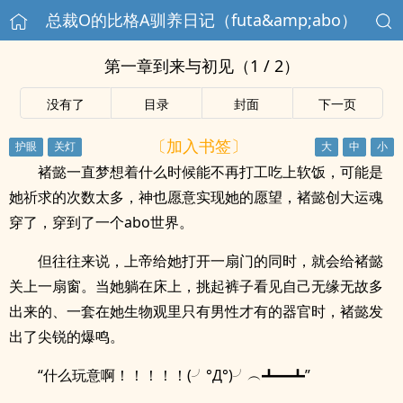
总裁O的比格A驯养日记（futa&amp;abo）
第一章到来与初见（1 / 2）
没有了
目录
封面
下一页
〔加入书签〕
褚懿一直梦想着什么时候能不再打工吃上软饭，可能是
她祈求的次数太多，神也愿意实现她的愿望，褚懿创大运魂
穿了，穿到了一个abo世界。
但往往来说，上帝给她打开一扇门的同时，就会给褚懿
关上一扇窗。当她躺在床上，挑起裤子看见自己无缘无故多
出来的、一套在她生物观里只有男性才有的器官时，褚懿发
出了尖锐的爆鸣。
“什么玩意啊！！！！！(╯°Д°)╯︵┻━┻”