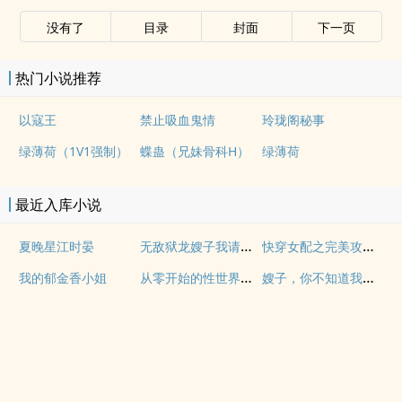
没有了
目录
封面
下一页
热门小说推荐
以寇王
禁止吸血鬼情
玲珑阁秘事
绿薄荷（1V1强制）
蝶蛊（兄妹骨科H）
绿薄荷
最近入库小说
无敌狱龙嫂子我请你矜持
快穿女配之完美攻略系统NP
夏晚星江时晏
从零开始的性世界生存
嫂子，你不知道我无敌？
我的郁金香小姐