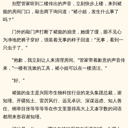
别墅管家听到二楼传出的声音，立刻快步上楼，来到褚
懿的房间门口，敲击两下询问道：“褚小姐，发生什么事了
吗？”
门外的敲门声打断了褚懿的崩溃，她缓了缓，眼不见心
为净地把裤子穿好，强装着无事的样子回道：“无事，看到一
只虫子了。”
”抱歉，我立刻让人来清理房间。“管家带着歉意的声音传
来，”一楼有洗漱的工具，褚小姐可以在一楼清洁。“
“好。”
褚懿的金主是兴阳市生物科技行业的龙头集团总裁，谢
知瑾。开疆拓土、雷厉风行、远见卓识、深谋远虑、知人善
任、纲举目张等等等等在作文里显得高大上又凑字数的词语
都用来形容谢知瑾。