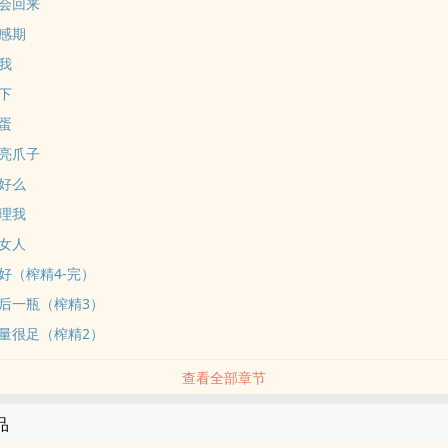
会回来
感期
我
下
蛋
亮爪子
好么
理我
女人
好（榨精4-完）
后一瓶（榨精3）
量很足（榨精2）
查看全部章节
品