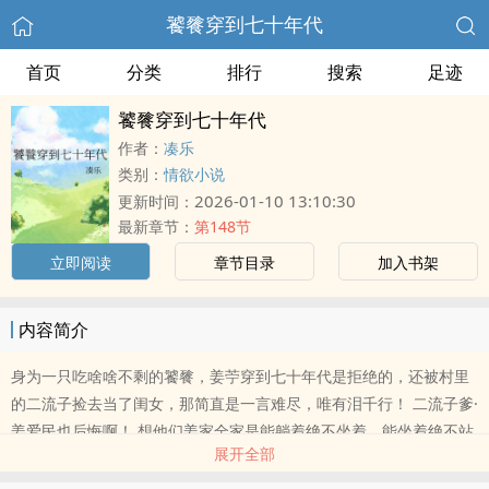
饕餮穿到七十年代
首页
分类
排行
搜索
足迹
饕餮穿到七十年代
作者：
凑乐
类别：
情欲小说
2026-01-10 13:10:30
更新时间：
最新章节：
第148节
立即阅读
章节目录
加入书架
内容简介
身为一只吃啥啥不剩的饕餮，姜苧穿到七十年代是拒绝的，还被村里
的二流子捡去当了闺女，那简直是一言难尽，唯有泪千行！ 二流子爹·
姜爱民也后悔啊！ 想他们姜家全家是能躺着绝不坐着，能坐着绝不站
展开全部
着..